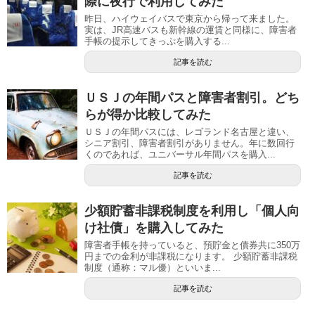
際に夜行で利用してみた
昨日、ハイウェイバスで東京から帰って来ました。
実は、JR高速バスも新幹線の運賃と同様に、障害者
手帳の提示してきっぷを購入する...
記事を読む
ＵＳＪの年間パスと障害者割引。どち
らが得か比較してみた
ＵＳＪの年間パスには、レゴランド名古屋と違い、
シニア割引、障害者割引がありません。年に数回行
くのであれば、ユニバーサル年間パスを購入...
記事を読む
少額貯蓄非課税制度を利用し「個人向
け社債」を購入してみた
障害者手帳を持っていると、預貯金と債券共に350万
円までの金利が非課税になります。 少額貯蓄非課税
制度（通称：マル優）といいま...
記事を読む