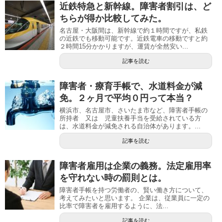
近鉄特急と新幹線。障害者割引は、ど
ちらが得か比較してみた。
名古屋・大阪間は、新幹線で約１時間ですが、私鉄
の近鉄でも移動可能です。近鉄電車の移動ですと約
２時間15分かかりますが、運賃が全然安い...
記事を読む
障害者・療育手帳で、水道料金が減
免。２ヶ月で平均０円って本当？
横浜市、名古屋市、さいたま市など、障害者手帳の
所持者 又は 児童扶養手当を受給されている方
は、水道料金が減免される自治体があります。...
記事を読む
障害者雇用は企業の義務。法定雇用率
を守れない時の罰則とは。
障害者手帳を持つ労働者の、賢い働き方について、
考えてみたいと思います。 企業は、従業員に一定の
比率で障害者を雇用するように、法...
記事を読む